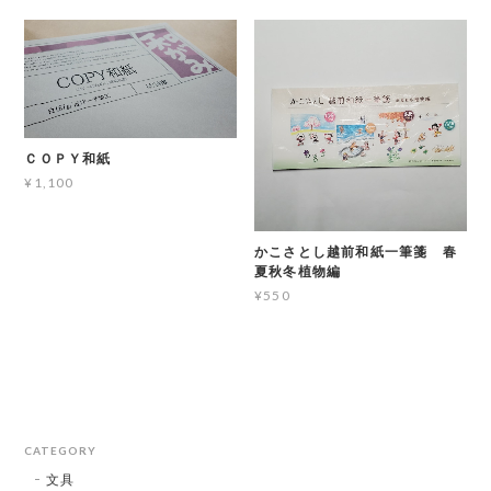
ＣＯＰＹ和紙
¥1,100
かこさとし越前和紙一筆箋 春
夏秋冬植物編
¥550
CATEGORY
文具