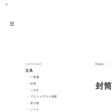
Home
CATEGORY
文具
一筆箋
封筒
封筒
ハガキ
プリントアウト用紙
折り紙
ノート