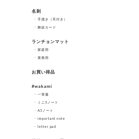
名刺
手漉き（耳付き）
舞妓カード
ランチョンマット
家庭用
業務用
お買い得品
#wakami
一筆箋
ミニ5ノート
A5ノート
important note
letter pad