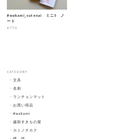
#wakami_sutenai ミニ5 ノ
ート
¥770
CATEGORY
文具
名刺
ランチョンマット
お買い得品
#wakami
越前すきもの屋
カミノチカク
懐 紙