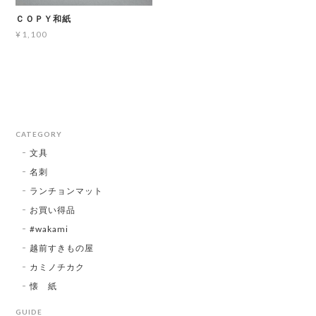
ＣＯＰＹ和紙
¥1,100
CATEGORY
文具
名刺
ランチョンマット
お買い得品
#wakami
越前すきもの屋
カミノチカク
懐 紙
GUIDE