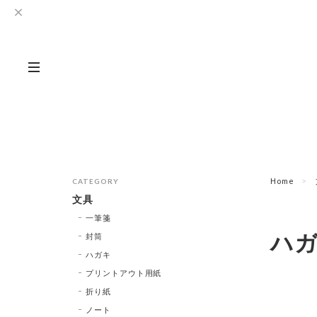
Home
CATEGORY
文具
一筆箋
ハ
封筒
ハガキ
プリントアウト用紙
折り紙
ノート