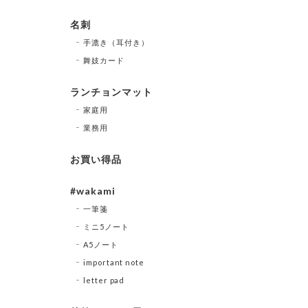
名刺
手漉き（耳付き）
舞妓カード
ランチョンマット
家庭用
業務用
お買い得品
#wakami
一筆箋
ミニ5ノート
A5ノート
important note
letter pad